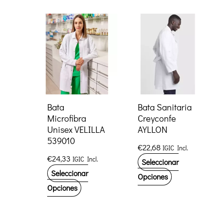
Bata
Bata Sanitaria
Microfibra
Creyconfe
Unisex VELILLA
AYLLON
539010
€
22,68
IGIC Incl.
€
24,33
IGIC Incl.
Seleccionar
Seleccionar
Este
Opciones
Este
Opciones
producto
producto
tiene
tiene