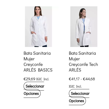
tiene
tiene
múltiples
múltiples
variantes.
variantes.
Las
Las
opciones
opciones
se
se
pueden
pueden
elegir
elegir
Bata Sanitaria
Bata Sanitaria
Mujer
Mujer
en
en
Creyconfe
Creyconfe Tech
la
la
ARLÉS BASICS
ARLÉS
página
página
Rango
€
29,69
€
41,17
-
€
44,68
IGIC Incl.
de
de
de
Seleccionar
IGIC Incl.
precios:
producto
producto
Este
desde
Opciones
Seleccionar
€41,17
producto
Este
Opciones
hasta
tiene
producto
€44,68