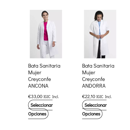
tiene
múltiples
variantes.
Las
opciones
se
pueden
elegir
Bata Sanitaria
Bata Sanitaria
Mujer
Mujer
en
Creyconfe
Creyconfe
la
ANCONA
ANDORRA
página
€
33,00
€
22,10
IGIC Incl.
IGIC Incl.
de
Seleccionar
Seleccionar
producto
Este
Este
Opciones
Opciones
producto
producto