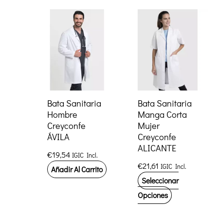
múltiples
múltiples
variantes.
variantes.
Las
Las
opciones
opciones
se
se
pueden
pueden
elegir
elegir
Bata Sanitaria
Bata Sanitaria
en
Hombre
Manga Corta
en
la
Creyconfe
Mujer
la
página
ÁVILA
Creyconfe
página
de
ALICANTE
€
19,54
IGIC Incl.
de
producto
€
21,61
IGIC Incl.
Añadir Al Carrito
producto
Seleccionar
Este
Opciones
producto