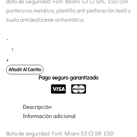
Bota de Seguridad Forli Miami S3 CI SRC ESD con
puntera no metálica, plantilla anti perforación textil y
suela antideslizante antiestática.
Bota
-
de
seguridad
Forli
+
MIAMI
S3
Añadir Al Carrito
CI
Pago seguro garantizado
SR
ESD
cantidad
Descripción
Información adicional
Bota de seguridad Forli Miami S3 CI SR ESD