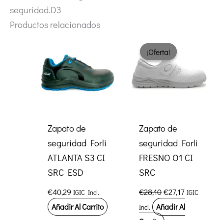
seguridad.D3
Productos relacionados
¡Oferta!
¡Oferta!
Zapato de
Zapato de
seguridad Forli
seguridad Forli
ATLANTA S3 CI
FRESNO O1 CI
SRC ESD
SRC
El
El
€
40,29
€
28,10
€
27,17
IGIC Incl.
IGIC
precio
precio
Añadir Al Carrito
Añadir Al
Incl.
original
actual
era:
es: