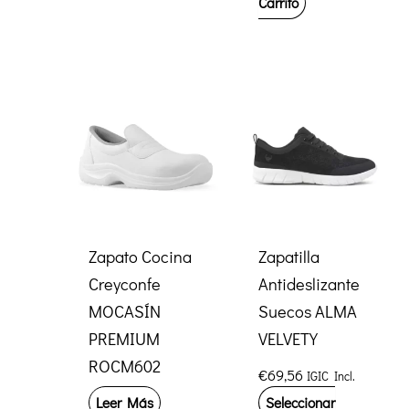
Carrito
€28,10.
€27,17.
Zapato Cocina
Zapatilla
Creyconfe
Antideslizante
MOCASÍN
Suecos ALMA
PREMIUM
VELVETY
ROCM602
€
69,56
IGIC Incl.
Leer Más
Seleccionar