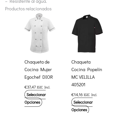
– Resistente al agua.
Productos relacionados
Chaqueta de
Chaqueta
Cocina Mujer
Cocina Popelín
Egochef DIOR
MC VELILLA
405201
€
37,47
IGIC Incl.
€
14,16
Seleccionar
IGIC Incl.
Este
Opciones
Seleccionar
producto
Este
Opciones