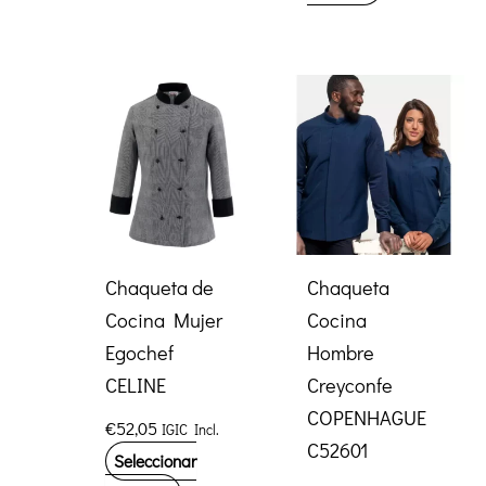
tiene
producto
múltiples
tiene
variantes.
múltiples
Las
variantes.
opciones
Las
se
opciones
pueden
se
elegir
pueden
en
elegir
Chaqueta de
Chaqueta
la
en
Cocina Mujer
Cocina
página
la
Egochef
Hombre
de
página
CELINE
Creyconfe
producto
de
COPENHAGUE
€
52,05
IGIC Incl.
producto
C52601
Seleccionar