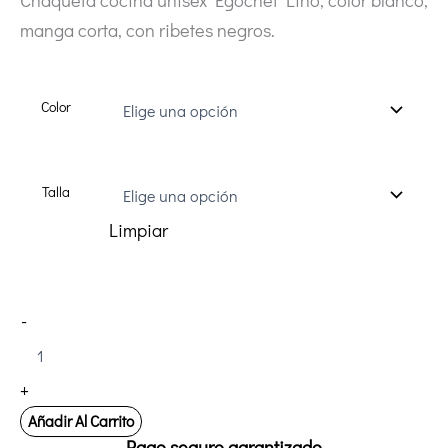
manga corta, con ribetes negros.
Color
Talla
Limpiar
Chaqueta
-
de
Cocina
Unisex
+
Egochef
LINO
Añadir Al Carrito
cantidad
Pago seguro garantizado