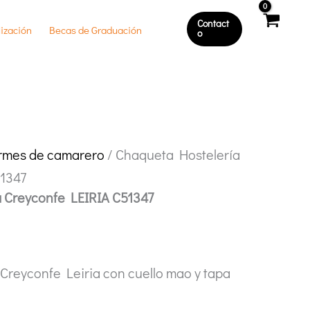
Contact
ización
Becas de Graduación
O
ormes de camarero
/ Chaqueta Hostelería
51347
 Creyconfe LEIRIA C51347
Creyconfe Leiria con cuello mao y tapa