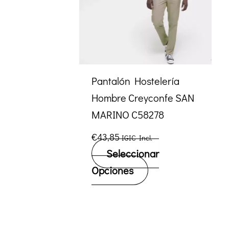
Pantalón Hostelería
Hombre Creyconfe SAN
MARINO C58278
€
43,85
IGIC Incl.
Seleccionar
Este
Opciones
producto
tiene
múltiples