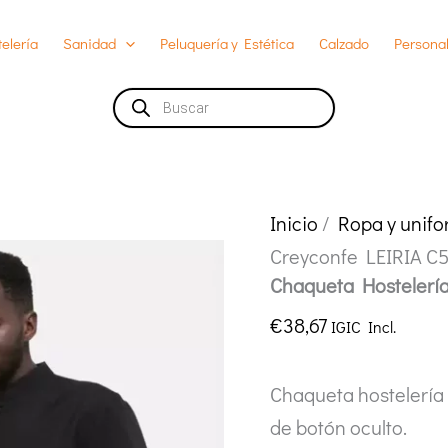
elería
Sanidad
Peluquería y Estética
Calzado
Personal
Búsqueda
de
productos
Inicio
/
Ropa y unif
Creyconfe LEIRIA C
Chaqueta Hostelería
€
38,67
IGIC Incl.
Chaqueta hostelería 
de botón oculto.