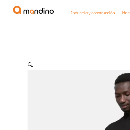
Ir
Industria y construcción
Host
al
contenido
🔍