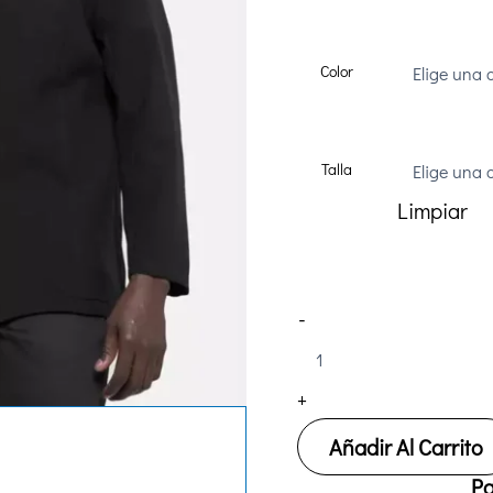
Color
Talla
Limpiar
Chaqueta
-
Hostelería
Creyconfe
LEIRIA
+
C51347
cantidad
Añadir Al Carrito
Pa