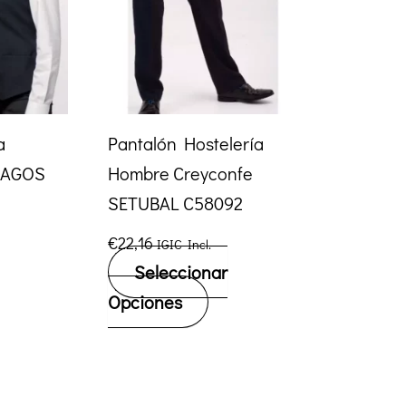
a
Pantalón Hostelería
LAGOS
Hombre Creyconfe
SETUBAL C58092
€
22,16
IGIC Incl.
Seleccionar
Este
Opciones
cto
producto
tiene
ples
múltiples