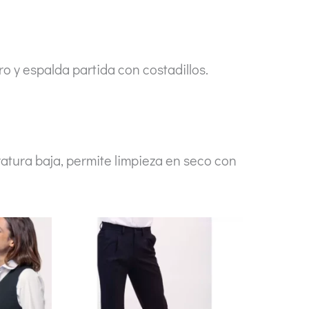
o y espalda partida con costadillos.
tura baja, permite limpieza en seco con