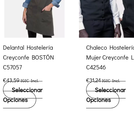
Delantal Hostelería
Chaleco Hostelerí
Creyconfe BOSTÓN
Mujer Creyconfe 
C57057
C42546
€
43,59
€
31,24
IGIC Incl.
IGIC Incl.
Seleccionar
Seleccionar
Este
Este
Opciones
Opciones
producto
produ
tiene
tiene
múltiples
múlti