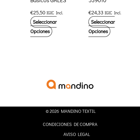
Básicos GALES
539010
de
de
€
25,50
€
24,33
IGIC Incl.
IGIC Incl.
producto
producto
Seleccionar
Seleccionar
Este
Este
Opciones
Opciones
producto
producto
tiene
tiene
múltiples
múltiples
variantes.
variantes.
Las
Las
opciones
opciones
se
se
pueden
pueden
© 2026 MANDINO TEXTIL
elegir
elegir
en
en
CONDICIONES DE COMPRA
la
la
AVISO LEGAL