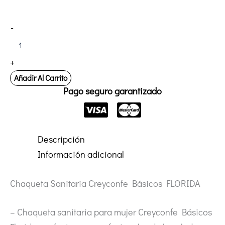
Chaqueta
-
Sanitaria
Creyconfe
Básicos
+
FLORIDA
cantidad
Añadir Al Carrito
Pago seguro garantizado
Descripción
Información adicional
Chaqueta Sanitaria Creyconfe Básicos FLORIDA
– Chaqueta sanitaria para mujer Creyconfe Básicos