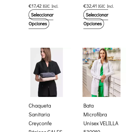
€
17,42
€
32,41
IGIC Incl.
IGIC Incl.
Seleccionar
Seleccionar
Este
Este
Opciones
Opciones
producto
producto
tiene
tiene
múltiples
múltiples
variantes.
variantes.
Las
Las
opciones
opciones
se
se
pueden
pueden
elegir
elegir
Chaqueta
Bata
en
en
Sanitaria
Microfibra
la
la
Creyconfe
Unisex VELILLA
página
página