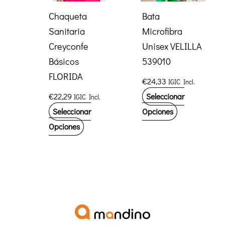
la
elegir
Chaqueta
Bata
página
en
Sanitaria
Microfibra
de
la
Creyconfe
Unisex VELILLA
producto
página
Básicos
539010
de
FLORIDA
€
24,33
IGIC Incl.
producto
€
22,29
Seleccionar
IGIC Incl.
Este
Seleccionar
Opciones
Este
producto
Opciones
producto
tiene
tiene
múltiples
múltiples
variantes.
variantes.
Las
Las
opciones
opciones
se