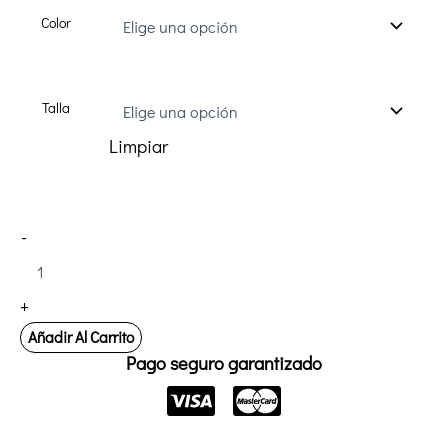
Color
Talla
Limpiar
Chaqueta
-
Sanitaria
Creyconfe
Tech
+
GRENOBLE
cantidad
Añadir Al Carrito
Pago seguro garantizado