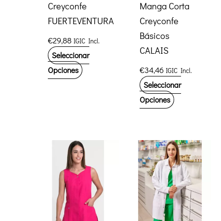
Creyconfe
Manga Corta
FUERTEVENTURA
Creyconfe
Básicos
€
29,88
IGIC Incl.
CALAIS
Seleccionar
Este
€
34,46
Opciones
IGIC Incl.
producto
Seleccionar
tiene
Este
Opciones
múltiples
producto
variantes.
tiene
Las
múltiples
opciones
variantes.
se
Las
pueden
opciones
elegir
se
en
pueden