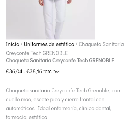
Inicio
/
Uniformes de estética
/ Chaqueta Sanitaria
Creyconfe Tech GRENOBLE
Chaqueta Sanitaria Creyconfe Tech GRENOBLE
Rango
€
36,04
-
€
38,16
IGIC Incl.
de
precios:
Chaqueta sanitaria Creyconfe Tech Grenoble, con
desde
cuello mao, escote pico y cierre frontal con
€36,04
automáticos. Ideal enfermería, clínica dental,
hasta
farmacia, estética
€38,16