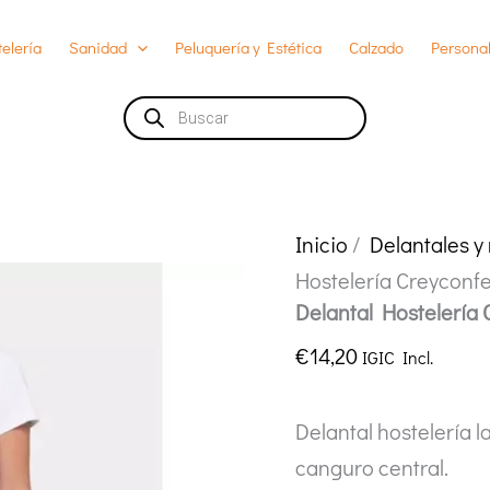
elería
Sanidad
Peluquería y Estética
Calzado
Personal
Búsqueda
de
productos
Inicio
/
Delantales y
Hostelería Creycon
Delantal Hostelerí
€
14,20
IGIC Incl.
Delantal hostelería 
canguro central.