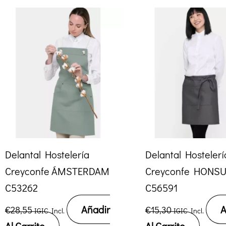
Delantal Hostelería
Delantal Hostelerí
Creyconfe ÁMSTERDAM
Creyconfe HONS
C53262
C56591
Añadir
A
€
28,55
€
15,30
IGIC Incl.
IGIC Incl.
Al Carrito
Al Carrito