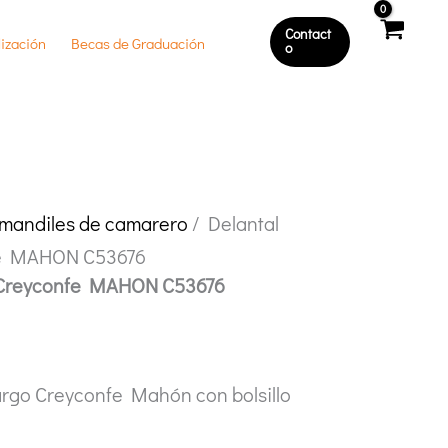
Contact
ización
Becas de Graduación
O
 mandiles de camarero
/ Delantal
fe MAHON C53676
a Creyconfe MAHON C53676
largo Creyconfe Mahón con bolsillo