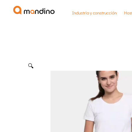
Ir
Industria y construcción
Host
al
contenido
🔍