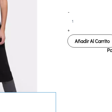
Delantal
-
Hostelería
Creyconfe
MAHON
+
C53676
cantidad
Añadir Al Carrito
Pa