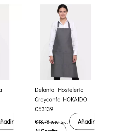
a
Delantal Hostelería
U
Creyconfe HOKAIDO
C53139
ñadir
Añadir
€
18,78
IGIC Incl.
Al Carrito