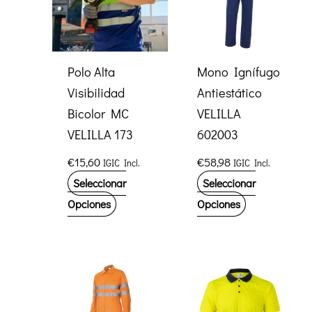
Polo Alta
Mono Ignífugo
Visibilidad
Antiestático
Bicolor MC
VELILLA
VELILLA 173
602003
€
15,60
€
58,98
IGIC Incl.
IGIC Incl.
Seleccionar
Seleccionar
Este
Este
Opciones
Opciones
producto
producto
tiene
tiene
múltiples
múltiples
variantes.
variantes.
Las
Las