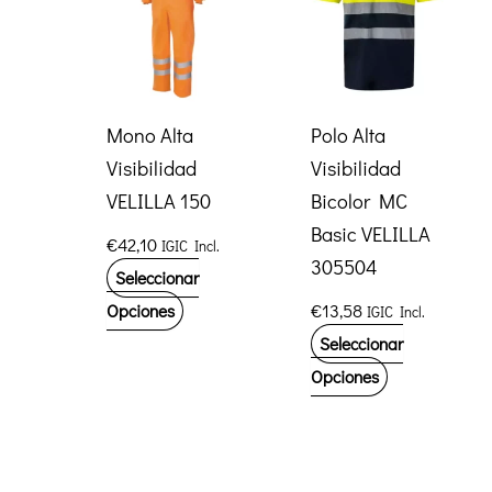
opciones
opciones
se
se
pueden
pueden
elegir
elegir
Mono Alta
Polo Alta
en
en
Visibilidad
Visibilidad
la
la
VELILLA 150
Bicolor MC
página
página
Basic VELILLA
€
42,10
IGIC Incl.
de
de
305504
Seleccionar
producto
producto
Este
€
13,58
Opciones
IGIC Incl.
producto
Seleccionar
tiene
Este
Opciones
múltiples
producto
variantes.
tiene
Las
múltiples