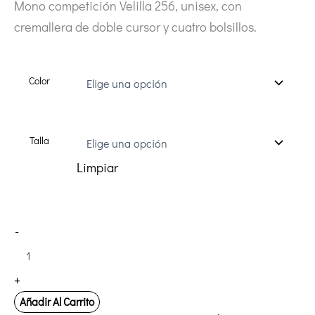
Mono competición Velilla 256, unisex, con
cremallera de doble cursor y cuatro bolsillos.
Color
Talla
Limpiar
Mono
-
de
Competición
VELILLA
+
256
cantidad
Añadir Al Carrito