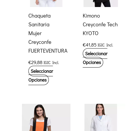
Chaqueta
Kimono
Sanitaria
Creyconfe Tech
Mujer
KYOTO
Creyconfe
€
41,85
IGIC Incl.
FUERTEVENTURA
Seleccionar
Este
€
29,88
Opciones
IGIC Incl.
producto
Seleccionar
Este
tiene
Opciones
producto
múltiples
tiene
variantes.
múltiples
Las
variantes.
opciones
Las
se