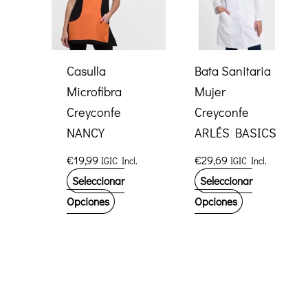
opciones
pueden
se
elegir
pueden
en
elegir
la
Casulla
Bata Sanitaria
en
página
Microfibra
Mujer
la
de
Creyconfe
Creyconfe
página
producto
NANCY
ARLÉS BASICS
de
€
19,99
€
29,69
IGIC Incl.
IGIC Incl.
producto
Seleccionar
Seleccionar
Este
Este
Opciones
Opciones
producto
producto
tiene
tiene
múltiples
múltiples
variantes.
variantes.
Las
Las