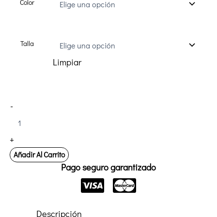
Color
Talla
Limpiar
Pantalón
-
Pijama
Sanitario
Sarga
+
VELILLA
333
Añadir Al Carrito
cantidad
Pago seguro garantizado
Descripción