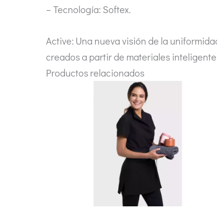
– Tecnología: Softex.
Active: Una nueva visión de la uniformid
creados a partir de materiales inteligentes
Productos relacionados