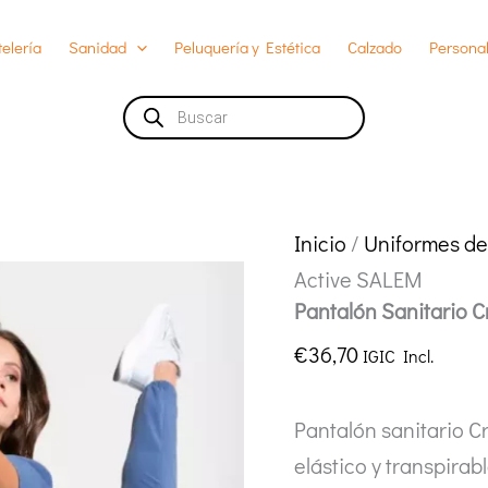
elería
Sanidad
Peluquería y Estética
Calzado
Personal
Búsqueda
de
productos
Inicio
/
Uniformes de
Active SALEM
Pantalón Sanitario 
€
36,70
IGIC Incl.
Pantalón sanitario C
elástico y transpirabl