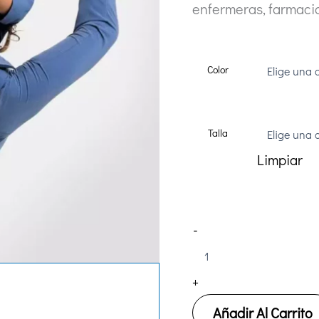
enfermeras, farmacia,
Color
Talla
Limpiar
Pantalón
-
Sanitario
Creyconfe
Active
+
SALEM
cantidad
Añadir Al Carrito