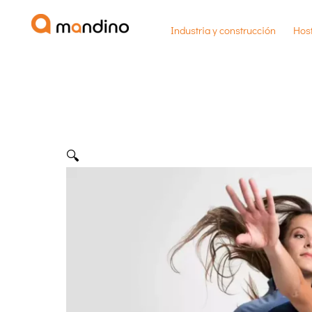
Ir
Industria y construcción
Host
al
contenido
🔍