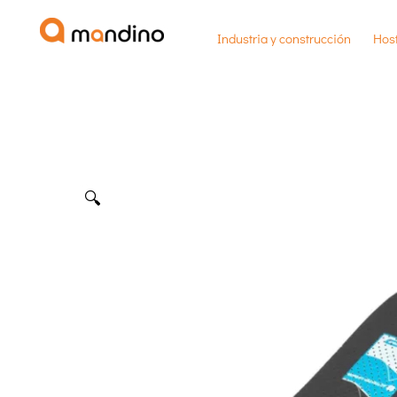
Ir
Industria y construcción
Host
al
contenido
🔍