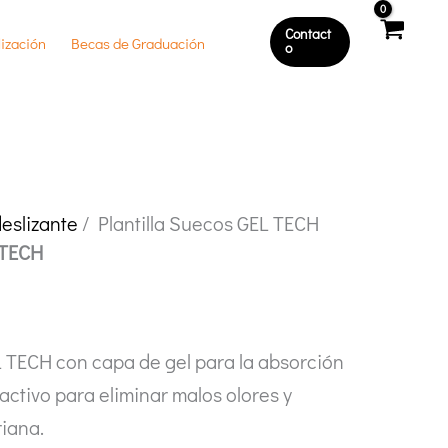
Contact
ización
Becas de Graduación
O
eslizante
/ Plantilla Suecos GEL TECH
 TECH
L TECH con capa de gel para la absorción
activo para eliminar malos olores y
riana.