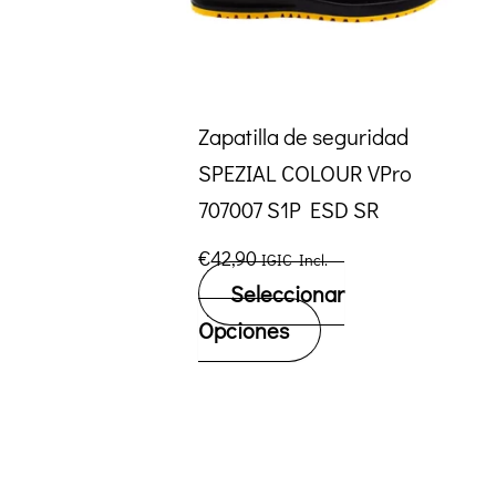
Zapatilla de seguridad
SPEZIAL COLOUR VPro
707007 S1P ESD SR
€
42,90
IGIC Incl.
Seleccionar
Este
Opciones
producto
tiene
múltiples
variantes.