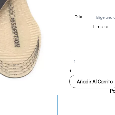
Talla
Limpiar
Plantilla
-
Suecos
GEL
TECH
+
cantidad
Añadir Al Carrito
Pa