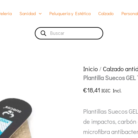
elería
Sanidad
Peluquería y Estética
Calzado
Personal
Búsqueda
de
productos
Inicio
/
Calzado antid
Plantilla Suecos GEL
€
18,41
IGIC Incl.
Plantillas Suecos GE
de impactos, carbón 
microfibra antibacte