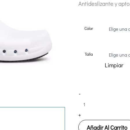
Antideslizante y apto
Color
Talla
Limpiar
Zueco
-
Sanitario
Dian
EVA
+
PLUS
cantidad
Añadir Al Carrito