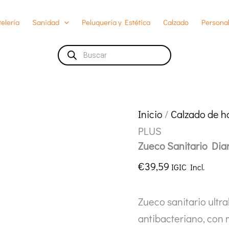
elería
Sanidad
Peluquería y Estética
Calzado
Personal
Búsqueda
de
productos
Inicio
/
Calzado de h
PLUS
Zueco Sanitario Di
€
39,59
IGIC Incl.
Zueco sanitario ultr
antibacteriano, con 