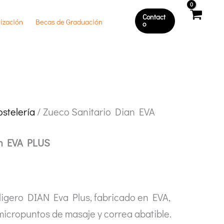
Contact
ización
Becas de Graduación
O
ostelería
/ Zueco Sanitario Dian EVA
an EVA PLUS
aligero DIAN Eva Plus, fabricado en EVA,
micropuntos de masaje y correa abatible.