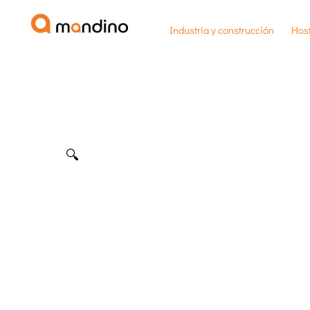
Ir
Industria y construcción
Host
al
contenido
🔍