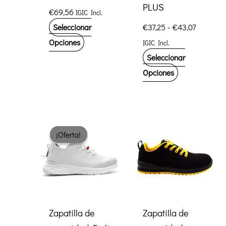
PLUS
€
69,56
IGIC Incl.
Rango
€
37,25
-
€
43,07
Seleccionar
de
Este
Opciones
IGIC Incl.
precios:
producto
desde
Seleccionar
€37,25
tiene
Este
Opciones
hasta
múltiples
producto
€43,07
variantes.
tiene
Las
múltiples
opciones
variantes.
¡Oferta!
¡Oferta!
se
Las
pueden
opciones
elegir
se
en
pueden
la
elegir
Zapatilla de
Zapatilla de
página
en