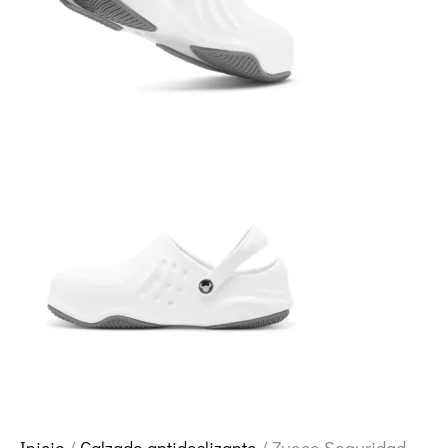
Inicio
/
Calzado antideslizante
/ Zueco Seguridad