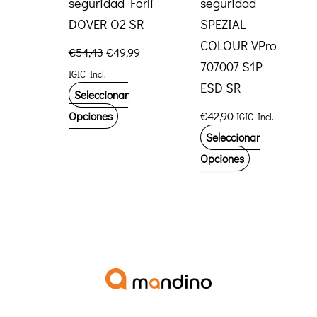
seguridad Forli
seguridad
de
la
DOVER O2 SR
SPEZIAL
producto
página
COLOUR VPro
El
El
€
54,43
€
49,99
de
precio
precio
707007 S1P
IGIC Incl.
original
actual
producto
ESD SR
era:
es:
Seleccionar
€54,43.
€49,99.
Este
€
42,90
Opciones
IGIC Incl.
producto
Seleccionar
tiene
Este
Opciones
múltiples
producto
variantes.
tiene
Las
múltiples
opciones
variantes.
se
Las
pueden
opciones
elegir
se