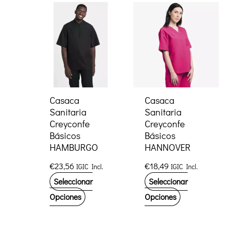
múltiples
múltiples
variantes.
variantes.
Las
Las
opciones
opciones
se
se
pueden
pueden
elegir
elegir
Casaca
Casaca
Sanitaria
Sanitaria
en
en
Creyconfe
Creyconfe
la
la
Básicos
Básicos
página
página
HAMBURGO
HANNOVER
de
de
€
23,56
€
18,49
IGIC Incl.
IGIC Incl.
producto
producto
Seleccionar
Seleccionar
Este
Este
Opciones
Opciones
producto
producto
tiene
tiene