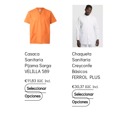
múltiples
múltiples
variantes.
variantes.
Las
Las
opciones
opciones
se
se
pueden
pueden
elegir
elegir
Casaca
Chaqueta
Sanitaria
Sanitaria
en
en
Pijama Sarga
Creyconfe
la
la
VELILLA 589
Básicos
página
página
FERROL PLUS
€
11,83
IGIC Incl.
de
de
€
30,37
IGIC Incl.
Seleccionar
producto
producto
Seleccionar
Este
Opciones
Este
Opciones
producto
producto
tiene