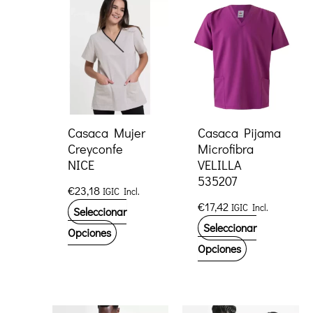
Casaca Mujer
Casaca Pijama
Creyconfe
Microfibra
NICE
VELILLA
535207
€
23,18
IGIC Incl.
€
17,42
IGIC Incl.
Seleccionar
Seleccionar
Este
Opciones
Este
Opciones
producto
producto
tiene
tiene
múltiples
múltiples