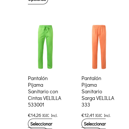
hasta
producto
tiene
€21,73
tiene
múltiples
múltiples
variantes.
variantes.
Las
Las
opciones
opciones
se
se
pueden
pueden
elegir
elegir
en
Pantalón
Pantalón
Pijama
Pijama
en
la
Sanitario con
Sanitario
la
página
Cintas VELILLA
Sarga VELILLA
página
de
533001
333
de
producto
€
14,26
€
12,41
IGIC Incl.
IGIC Incl.
producto
Seleccionar
Seleccionar