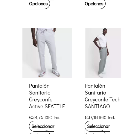
Este
Este
Opciones
Opciones
producto
producto
tiene
tiene
múltiples
múltiples
variantes.
variantes.
Las
Las
opciones
opciones
se
se
pueden
pueden
elegir
elegir
Pantalón
Pantalón
Sanitario
Sanitario
en
en
Creyconfe
Creyconfe Tech
la
la
Active SEATTLE
SANTIAGO
página
página
€
34,76
€
37,18
IGIC Incl.
IGIC Incl.
de
de
Seleccionar
Seleccionar
producto
producto