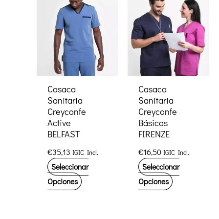
variantes.
variantes.
Las
Las
opciones
opciones
se
se
pueden
pueden
elegir
elegir
Casaca
Casaca
en
Sanitaria
Sanitaria
en
la
Creyconfe
Creyconfe
la
página
Active
Básicos
página
de
BELFAST
FIRENZE
de
producto
€
35,13
€
16,50
IGIC Incl.
IGIC Incl.
producto
Seleccionar
Seleccionar
Este
Este
Opciones
Opciones
producto
producto
tiene
tiene