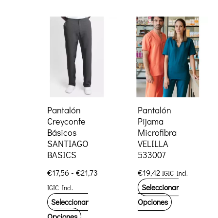
tiene
múltiples
múltiples
variantes.
variantes.
Las
Las
opciones
opciones
se
se
pueden
pueden
elegir
elegir
Pantalón
Pantalón
en
Creyconfe
Pijama
en
la
Básicos
Microfibra
la
página
SANTIAGO
VELILLA
página
de
BASICS
533007
de
producto
Rango
€
17,56
-
€
21,73
€
19,42
IGIC Incl.
producto
de
Seleccionar
IGIC Incl.
precios:
desde
Este
Seleccionar
Opciones
€17,56
Este
producto
Opciones