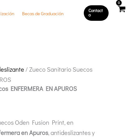
Contact
ización
Becas de Graduación
O
eslizante
/ Zueco Sanitario Suecos
UROS
uecos ENFERMERA EN APUROS
uecos Oden Fusion Print, en
fermera en Apuros
, antideslizantes y