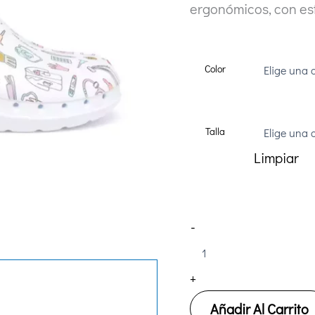
ergonómicos, con es
Color
Talla
Limpiar
Zueco
-
Sanitario
Suecos
ENFERMERA
+
EN
APUROS
cantidad
Añadir Al Carrito