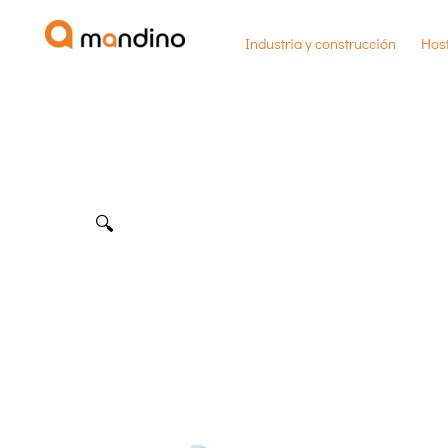
Ir
Industria y construcción
Host
al
contenido
🔍