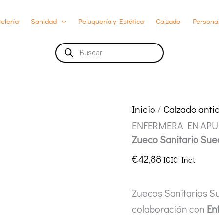
elería
Sanidad
Peluquería y Estética
Calzado
Personal
Búsqueda
de
productos
Inicio
/
Calzado antid
ENFERMERA EN AP
Zueco Sanitario S
€
42,88
IGIC Incl.
Zuecos Sanitarios S
colaboración con
En